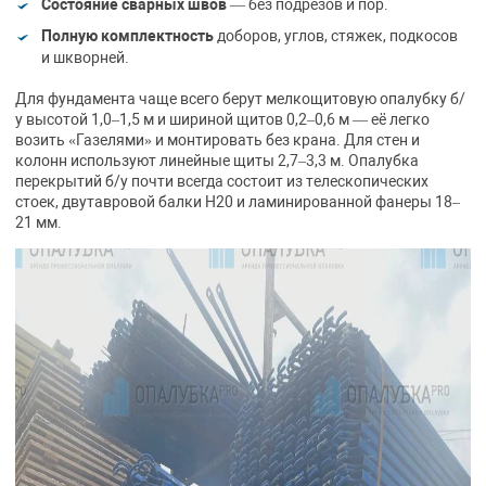
Состояние сварных швов
— без подрезов и пор.
Полную комплектность
доборов, углов, стяжек, подкосов
и шкворней.
Для фундамента чаще всего берут мелкощитовую опалубку б/
у высотой 1,0–1,5 м и шириной щитов 0,2–0,6 м — её легко
возить «Газелями» и монтировать без крана. Для стен и
колонн используют линейные щиты 2,7–3,3 м. Опалубка
перекрытий б/у почти всегда состоит из телескопических
стоек, двутавровой балки H20 и ламинированной фанеры 18–
21 мм.