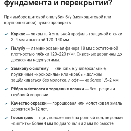
фундамента и перекрытий?
При выборе щитовой опалубки б/у (мелкощитовой или
крупнощитовой) нужно проверить:
Каркас
— закрытый стальной профиль толщиной стенки
3–4 мм и высотой 120–140 мм.
Палубу
— ламинированная фанера 18 мм с остаточной
плотностью плёнки 120–220 г/м². Сквозные царапины до
древесины недопустимы.
Замковую систему
— клиновые, универсальные,
пружинные «крокодилы» или «крабы» должны
защёлкиваться без молотка, люфт — не более 1,5–2 мм.
Рёбра жёсткости и торцевые планки
— без трещин и
глубокой коррозии.
Качество окраски
— порошковая или молотковая эмаль
держится 8–12 лет.
Геометрию
— щит, положенный на ровный пол, не должен
«винтить» более 4 мм по диагонали и 2 мм по высоте.