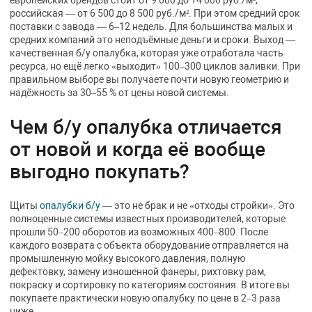
европейских брендов стоит от 9 000 до 14 000 руб./м²,
российская — от 6 500 до 8 500 руб./м². При этом средний срок
поставки с завода — 6–12 недель. Для большинства малых и
средних компаний это неподъёмные деньги и сроки. Выход —
качественная б/у опалубка, которая уже отработала часть
ресурса, но ещё легко «выходит» 100–300 циклов заливки. При
правильном выборе вы получаете почти новую геометрию и
надёжность за 30–55 % от цены новой системы.
Чем б/у опалубка отличается
от новой и когда её вообще
выгодно покупать?
Щиты
опалубки б/у
— это не брак и не «отходы стройки». Это
полноценные системы известных производителей, которые
прошли 50–200 оборотов из возможных 400–800. После
каждого возврата с объекта оборудование отправляется на
промышленную мойку высокого давления, полную
дефектовку, замену изношенной фанеры, рихтовку рам,
покраску и сортировку по категориям состояния. В итоге вы
покупаете практически новую опалубку по цене в 2–3 раза
ниже.