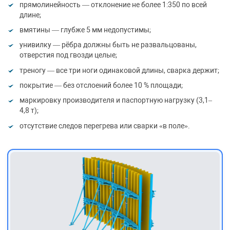
прямолинейность — отклонение не более 1:350 по всей
длине;
вмятины — глубже 5 мм недопустимы;
унивилку — рёбра должны быть не развальцованы,
отверстия под гвозди целые;
треногу — все три ноги одинаковой длины, сварка держит;
покрытие — без отслоений более 10 % площади;
маркировку производителя и паспортную нагрузку (3,1–
4,8 т);
отсутствие следов перегрева или сварки «в поле».