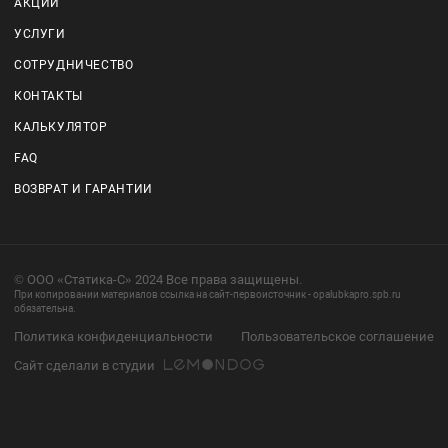
АКЦИИ
УСЛУГИ
СОТРУДНИЧЕСТВО
КОНТАКТЫ
КАЛЬКУЛЯТОР
FAQ
ВОЗВРАТ И ГАРАНТИИ
© ООО «Статика-С» 2024 Все права защищены.
При копировании материалов ссылка на сайт-первоисточник - opalubkapro.spb.ru
обязательна.
Политика конфиденциальности
Пользовательское соглашение
Сайт сделали в студии